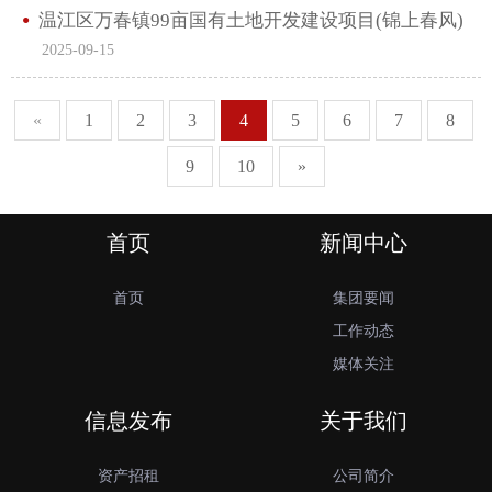
温江区万春镇99亩国有土地开发建设项目(锦上春风)
2025-09-15
人防工程采购/标段评标结果公示
«
1
2
3
4
5
6
7
8
9
10
»
首页
新闻中心
首页
集团要闻
工作动态
媒体关注
信息发布
关于我们
资产招租
公司简介