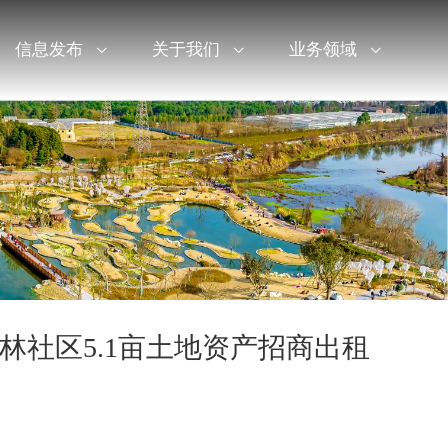
信息发布
关于我们
业务领域
社区5.1亩土地资产招商出租