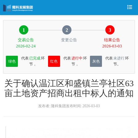
1
2
3
交易公告
变更公告
结果公告
2026-02-24
2026-03-03
代表
已完成
环
代表
进行中
环
代表
未进行
环
绿色
红色
灰色
节，
节，
节。
关于确认温江区和盛镇兰亭社区63
亩土地资产招商出租中标人的通知
发布者: 隆科集团
发布时间: 2026-03-03