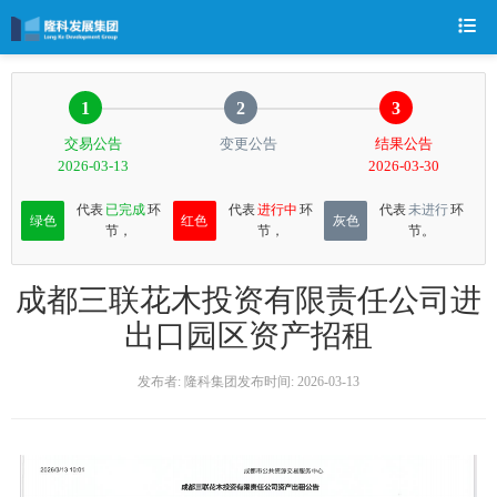
1
2
3
交易公告
变更公告
结果公告
2026-03-13
2026-03-30
代表
已完成
环
代表
进行中
环
代表
未进行
环
绿色
红色
灰色
节，
节，
节。
成都三联花木投资有限责任公司进
出口园区资产招租
发布者: 隆科集团
发布时间: 2026-03-13