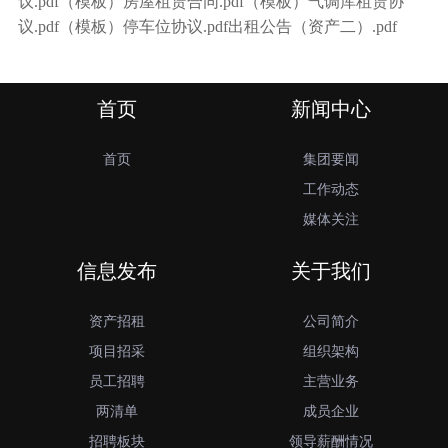
议.pdf
（模板）房屋租赁合同.pdf
（模板）气调库租赁协
议.pdf
（模板）停车位协议.pdf
出租公告（资产二）.pdf
首页
新闻中心
首页
集团要闻
工作动态
媒体关注
信息发布
关于我们
资产招租
公司简介
项目招采
组织架构
员工招聘
主营业务
两清单
成员企业
招聘板块
领导薪酬情况